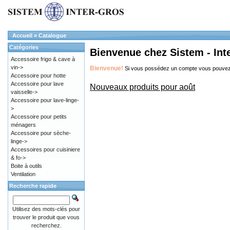
Accueil
»
Catalogue
Catégories
Bienvenue chez Sistem - Int
Accessoire frigo & cave à
vin->
Bienvenue!
Si vous possédez un compte vous pouve
Accessoire pour hotte
Accessoire pour lave
Nouveaux produits pour août
vaisselle->
Accessoire pour lave-linge-
>
Accessoire pour petits
ménagers
Accessoire pour sèche-
linge->
Accessoires pour cuisiniere
& fo->
Boite à outils
Ventilation
Recherche rapide
Utilisez des mots-clés pour
trouver le produit que vous
recherchez.