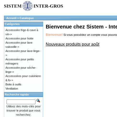
Accueil
»
Catalogue
Catégories
Bienvenue chez Sistem - Int
Accessoire frigo & cave à
vin->
Bienvenue!
Si vous possédez un compte vous pouve
Accessoire pour hotte
Accessoire pour lave
Nouveaux produits pour août
vaisselle->
Accessoire pour lave-linge-
>
Accessoire pour petits
ménagers
Accessoire pour sèche-
linge->
Accessoires pour cuisiniere
& fo->
Boite à outils
Ventilation
Recherche rapide
Utilisez des mots-clés pour
trouver le produit que vous
recherchez.