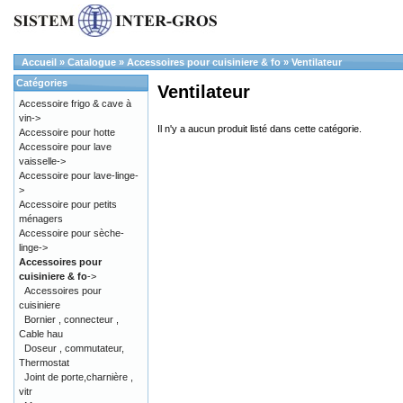
Accueil
»
Catalogue
»
Accessoires pour cuisiniere & fo
»
Ventilateur
Catégories
Ventilateur
Accessoire frigo & cave à
vin->
Il n'y a aucun produit listé dans cette catégorie.
Accessoire pour hotte
Accessoire pour lave
vaisselle->
Accessoire pour lave-linge-
>
Accessoire pour petits
ménagers
Accessoire pour sèche-
linge->
Accessoires pour
cuisiniere & fo
->
Accessoires pour
cuisiniere
Bornier , connecteur ,
Cable hau
Doseur , commutateur,
Thermostat
Joint de porte,charnière ,
vitr