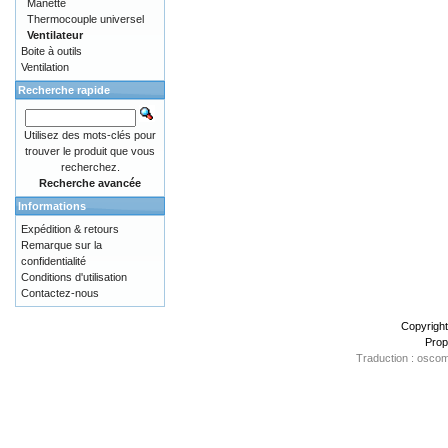
Manette
Thermocouple universel
Ventilateur
Boite à outils
Ventilation
Recherche rapide
Utilisez des mots-clés pour
trouver le produit que vous
recherchez.
Recherche avancée
Informations
Expédition & retours
Remarque sur la
confidentialité
Conditions d'utilisation
Contactez-nous
Copyrigh
Prop
Traduction : oscom