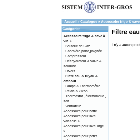
Accueil
»
Catalogue
»
Accessoire frigo & cave
Catégories
Filtre ea
Accessoire frigo & cave à
vin
->
Il n'y a aucun produ
Bouteille de Gaz
Charnière,porte,poignée
Compresseur
Déshydrateur & valve &
soudure
Divers
Filtre eau & tuyau &
embout
Lampe & Thermométre
Relais & klixon
Thermostat , électronique ,
son
Ventilateur
Accessoire pour hotte
Accessoire pour lave
vaisselle->
Accessoire pour lave-linge-
>
Accessoire pour petits