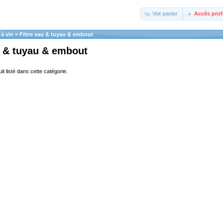
Voir panier
Accès prof
 à vin
»
Filtre eau & tuyau & embout
u & tuyau & embout
it listé dans cette catégorie.