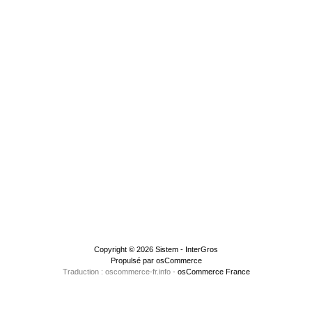
Copyright © 2026
Sistem - InterGros
Propulsé par
osCommerce
Traduction : oscommerce-fr.info -
osCommerce France