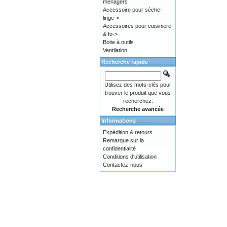
ménagers
Accessoire pour sèche-
linge->
Accessoires pour cuisiniere
& fo->
Boite à outils
Ventilation
Recherche rapide
Utilisez des mots-clés pour
trouver le produit que vous
recherchez.
Recherche avancée
Informations
Expédition & retours
Remarque sur la
confidentialité
Conditions d'utilisation
Contactez-nous