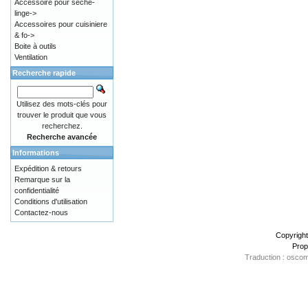
Accessoire pour sèche-
linge->
Accessoires pour cuisiniere
& fo->
Boite à outils
Ventilation
Recherche rapide
Utilisez des mots-clés pour
trouver le produit que vous
recherchez.
Recherche avancée
Informations
Expédition & retours
Remarque sur la
confidentialité
Conditions d'utilisation
Contactez-nous
Copyrigh
Prop
Traduction : oscom