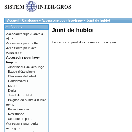
Accueil
»
Catalogue
»
Accessoire pour lave-linge
»
Joint de hublot
Catégories
Joint de hublot
Accessoire frigo & cave à
vin->
Il n'y a aucun produit listé dans cette catégorie.
Accessoire pour hotte
Accessoire pour lave
vaisselle->
Accessoire pour lave-
linge
->
Amortisseur de lave-linge
Bague d'étanchéité
Charnière de hublot
Condensateur
Divers
Durite
Joint de hublot
Poignée de hublot & hublot
comp
Poulie tambour
Résistance
Sécurité de porte
Accessoire pour petits
ménagers