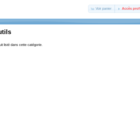
Voir panier
Accès prof
tils
it listé dans cette catégorie.