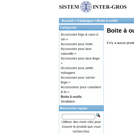
Accueil
»
Catalogue
»
Boite à outils
Catégories
Boite à ou
Accessoire frigo & cave à
vin->
Il n'y a aucun produ
Accessoire pour hotte
Accessoire pour lave
vaisselle->
Accessoire pour lave-linge-
>
Accessoire pour petits
ménagers
Accessoire pour sèche-
linge->
Accessoires pour cuisiniere
& fo->
Boite à outils
Ventilation
Recherche rapide
Utilisez des mots-clés pour
trouver le produit que vous
recherchez.