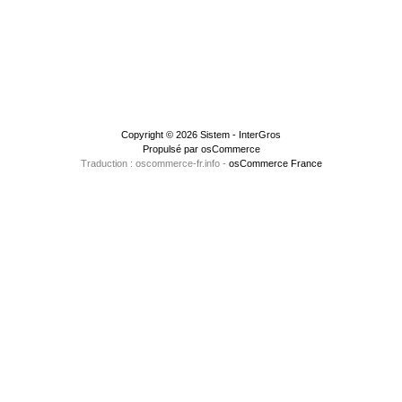
Copyright © 2026
Sistem - InterGros
Propulsé par
osCommerce
Traduction : oscommerce-fr.info -
osCommerce France