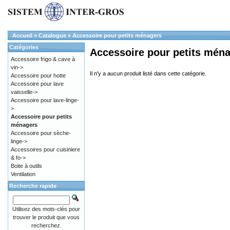
Accueil
»
Catalogue
»
Accessoire pour petits ménagers
Catégories
Accessoire pour petits mén
Accessoire frigo & cave à
vin->
Il n'y a aucun produit listé dans cette catégorie.
Accessoire pour hotte
Accessoire pour lave
vaisselle->
Accessoire pour lave-linge-
>
Accessoire pour petits
ménagers
Accessoire pour sèche-
linge->
Accessoires pour cuisiniere
& fo->
Boite à outils
Ventilation
Recherche rapide
Utilisez des mots-clés pour
trouver le produit que vous
recherchez.