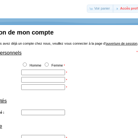
Voir panier
Accès prof
ion de mon compte
s avez déjà un compte chez nous, veuillez vous connecter à la page d'
ouverture de session
personnels
*
Homme
Femme
*
*
*
*
étés
é :
e
*