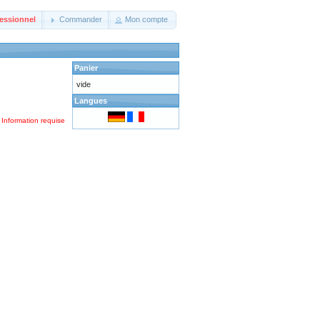
essionnel
Commander
Mon compte
Panier
vide
Langues
.
 Information requise