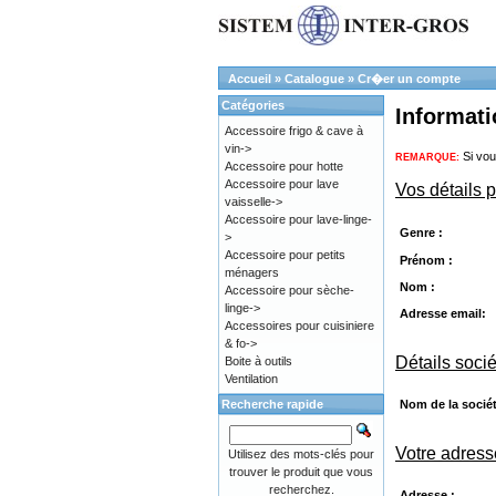
Accueil
»
Catalogue
»
Cr�er un compte
Catégories
Informat
Accessoire frigo & cave à
vin->
Si vou
REMARQUE:
Accessoire pour hotte
Accessoire pour lave
Vos détails 
vaisselle->
Accessoire pour lave-linge-
Genre :
>
Accessoire pour petits
Prénom :
ménagers
Nom :
Accessoire pour sèche-
linge->
Adresse email:
Accessoires pour cuisiniere
& fo->
Détails soci
Boite à outils
Ventilation
Nom de la sociét
Recherche rapide
Votre adress
Utilisez des mots-clés pour
trouver le produit que vous
recherchez.
Adresse :