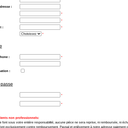
dresse :
*
*
t :
*
*
e
hone :
*
mation :
 passe
*
*
lients non professionnels:
ont sous votre entière responsabilité, aucune pièce ne sera reprise, ni remboursée, ni éc
font exclusivement contre remboursement, Paypal et enlèvement à notre adresse paiement 