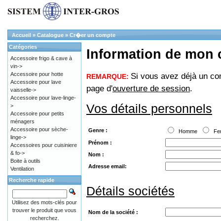
Accueil
»
Catalogue
»
Cr�er un compte
Catégories
Information de mon
Accessoire frigo & cave à
vin->
Accessoire pour hotte
Si vous avez déjà un co
REMARQUE:
Accessoire pour lave
page d'
ouverture de session
.
vaisselle->
Accessoire pour lave-linge-
Vos détails personnels
>
Accessoire pour petits
ménagers
Accessoire pour sèche-
Genre :
Homme
Fe
linge->
Prénom :
Accessoires pour cuisiniere
& fo->
Nom :
Boite à outils
Adresse email:
Ventilation
Recherche rapide
Détails sociétés
Utilisez des mots-clés pour
trouver le produit que vous
Nom de la société :
recherchez.