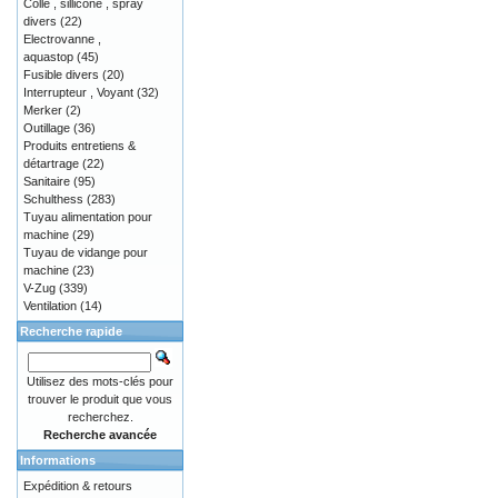
Colle , sillicone , spray
divers
(22)
Electrovanne ,
aquastop
(45)
Fusible divers
(20)
Interrupteur , Voyant
(32)
Merker
(2)
Outillage
(36)
Produits entretiens &
détartrage
(22)
Sanitaire
(95)
Schulthess
(283)
Tuyau alimentation pour
machine
(29)
Tuyau de vidange pour
machine
(23)
V-Zug
(339)
Ventilation
(14)
Recherche rapide
Utilisez des mots-clés pour
trouver le produit que vous
recherchez.
Recherche avancée
Informations
Expédition & retours