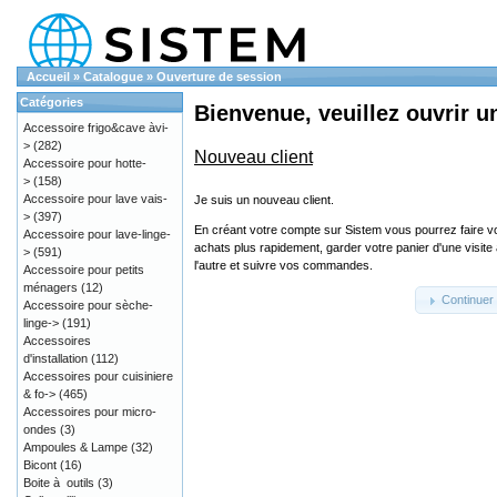
Accueil
»
Catalogue
»
Ouverture de session
Catégories
Bienvenue, veuillez ouvrir u
Accessoire frigo&cave àvi-
>
(282)
Nouveau client
Accessoire pour hotte-
>
(158)
Accessoire pour lave vais-
Je suis un nouveau client.
>
(397)
En créant votre compte sur Sistem vous pourrez faire v
Accessoire pour lave-linge-
achats plus rapidement, garder votre panier d'une visite
>
(591)
l'autre et suivre vos commandes.
Accessoire pour petits
ménagers
(12)
Continuer
Accessoire pour sèche-
linge->
(191)
Accessoires
d'installation
(112)
Accessoires pour cuisiniere
& fo->
(465)
Accessoires pour micro-
ondes
(3)
Ampoules & Lampe
(32)
Bicont
(16)
Boite à outils
(3)